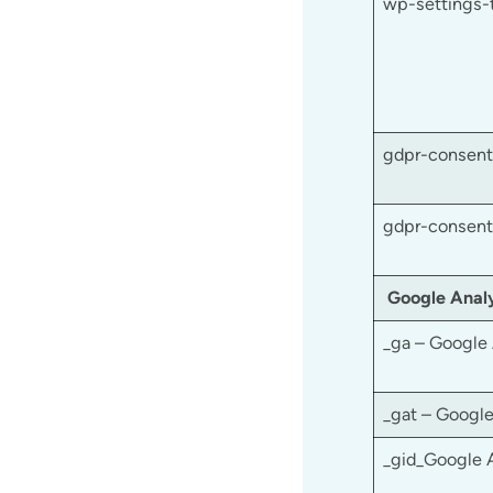
wp-settings-
gdpr-consent
gdpr-consent
Google Analy
_ga – Google 
_gat – Google
_gid_Google 