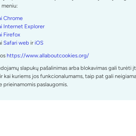
ų meniu:
ai Chrome
 Internet Explorer
i Firefox
ai
Safari web
ir
iOS
jos
https://www.allaboutcookies.org/
ojamų slapukų pašalinimas arba blokavimas gali turėti į
ir kai kuriems jos funkcionalumams, taip pat gali neigiama
e prieinamomis paslaugomis.