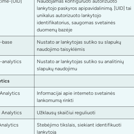
time-[UID]
Naudojamas konfigūruoti autorizuoto
lankytojo paskyros apipavidalinimą. [UID] tai
unikalus autorizuoto lankytojo
identifikatorius, saugomas svetainės
duomenų bazėje
-base
Nustato ar lankytojas sutiko su slapukų
naudojimo taisyklėmis
-analytics
Nustato ar lankytojas sutiko su analitinių
slapukų naudojimu
tics
Analytics
Informacijai apie interneto svetainės
lankomumą rinkti
 Analytics
Užklausų skaičiui reguliuoti
Analytics
Stebėjimo tikslais, siekiant identifikuoti
lankytoją