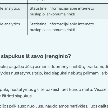
e analytics
Statistinei informacijai apie interneto
puslapio lankomumą rinkti
e analytics
Statistinei informacijai apie interneto
puslapio lankomumą rinkti
 slapukus iš savo įrenginio?
pukų pagalba Jūsų asmens duomenys nebūtų tvarkomi, Jūs
yklės nustatymus taip, kad slapukai nebūtų priimami, arba 
apukų nustatymus galite pakeisti bet kuriuo metu. Visose
ištrinti slapukus.
cijos priklauso nuo Jūsų naudojamos naršyklės, juos galit