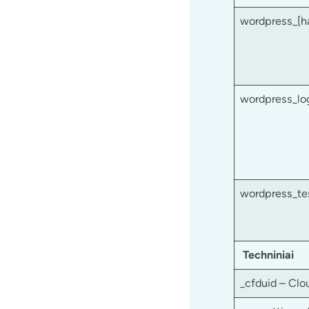
wordpress_[h
wordpress_lo
wordpress_te
Techniniai
_cfduid – Clo