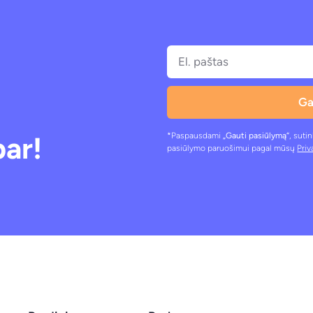
Ga
bar!
*Paspausdami
„Gauti pasiūlymą“
, suti
pasiūlymo paruošimui pagal mūsų
Priv