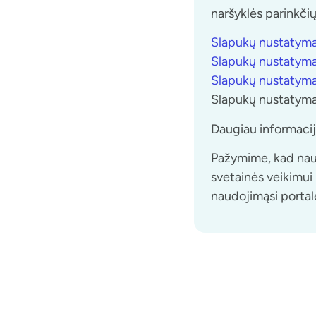
naršyklės parinkči
Slapukų nustatym
Slapukų nustatymai
Slapukų nustatyma
Slapukų nustatym
Daugiau informaci
Pažymime, kad naud
svetainės veikimui 
naudojimąsi portal