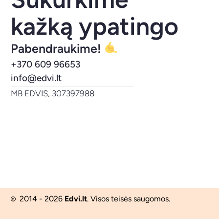
kažką ypatingo
Pabendraukime!
+370 609 96653
info@edvi.lt
MB EDVIS, 307397988
2014 - 2026
Edvi.lt
. Visos teisės saugomos.