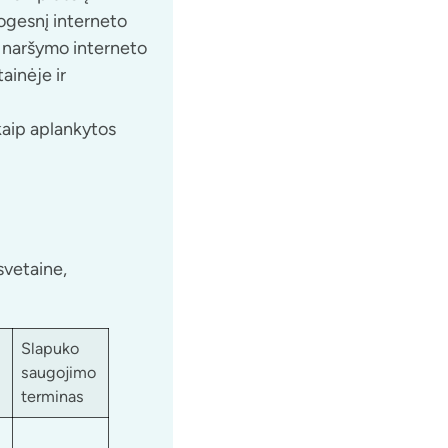
togesnį interneto
a naršymo interneto
ainėje ir
kaip aplankytos
svetaine,
Slapuko
saugojimo
terminas