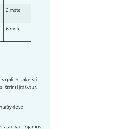
2 metai
6 mėn.
 galite pakeisti
ištrinti įrašytus
 naršyklėse
e rasti naudojamos