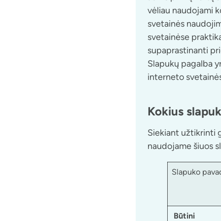
vėliau naudojami ko
svetainės naudojimą
svetainėse praktika
supaprastinanti pri
Slapukų pagalba yr
interneto svetainės 
Kokius slapu
Siekiant užtikrinti
naudojame šiuos s
Slapuko pava
Būtini