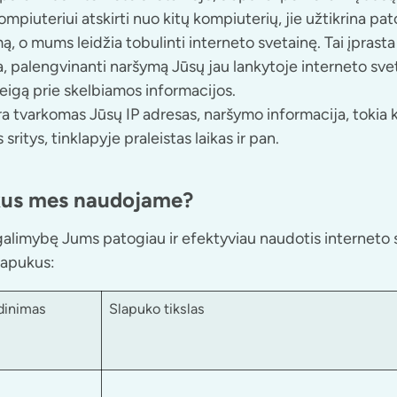
mpiuteriui atskirti nuo kitų kompiuterių, jie užtikrina pa
, o mums leidžia tobulinti interneto svetainę. Tai įprast
, palengvinanti naršymą Jūsų jau lankytoje interneto svet
eigą prie skelbiamos informacijos.
a tvarkomas Jūsų IP adresas, naršymo informacija, tokia 
sritys, tinklapyje praleistas laikas ir pan.
kus mes naudojame?
 galimybę Jums patogiau ir efektyviau naudotis interneto 
lapukus:
dinimas
Slapuko tikslas