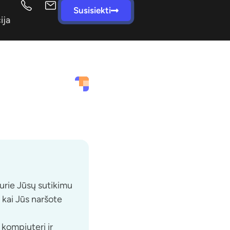
Susisiekti
ija
kurie Jūsų sutikimu
 kai Jūs naršote
 kompiuterį ir