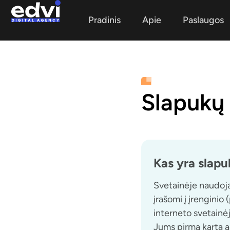
Pradinis
Apie
Paslaugos
Slapukų 
Kas yra slapuk
Svetainėje naudojam
įrašomi į įrenginio
interneto svetainėj
Jums pirmą kartą ap