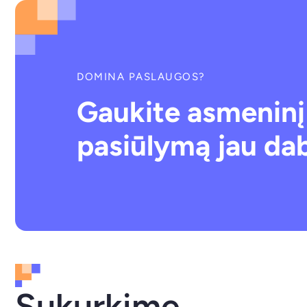
DOMINA PASLAUGOS?
Gaukite asmeninį
pasiūlymą jau da
Sukurkime