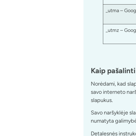
_utma – Googl
_utmz – Googl
Kaip pašalinti
Norėdami, kad sla
savo interneto narš
slapukus.
Savo naršyklėje sl
numatyta galimybė 
Detalesnės instruk