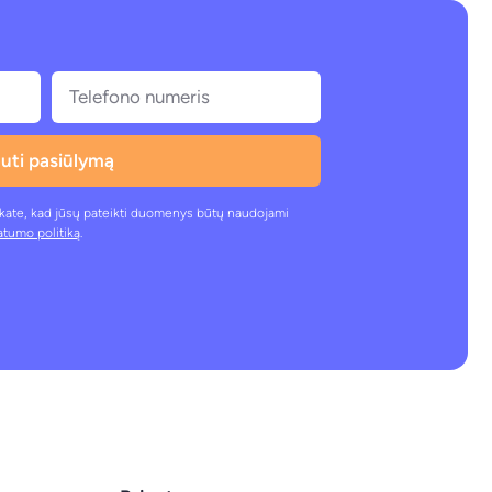
uti pasiūlymą
nkate, kad jūsų pateikti duomenys būtų naudojami
atumo politiką
.