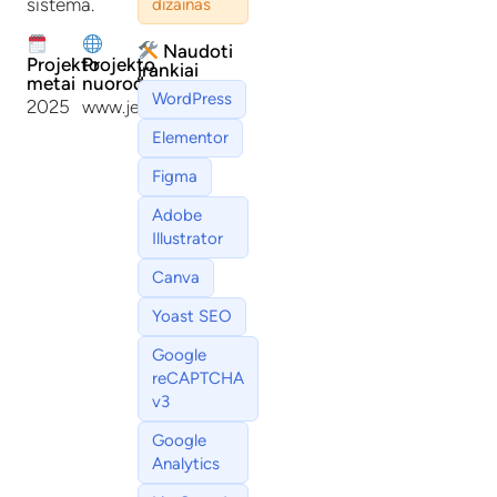
sistema.
dizainas
Naudoti
Projekto
Projekto
įrankiai
metai
nuoroda
WordPress
2025
www.jetrent.lt
Elementor
Figma
Adobe
Illustrator
Canva
Yoast SEO
Google
reCAPTCHA
v3
Google
Analytics