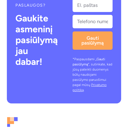
PASLAUGOS?
Gaukite
asmeninį
pasiūlymą
Gauti
pasiūlymą
jau
dabar!
*Paspausdami
„Gauti
pasiūlymą“
, sutinkate, kad
jūsų pateikti duomenys
būtų naudojami
pasiūlymo paruošimui
pagal mūsų
Privatumo
politiką
.