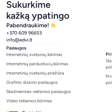
Sukurkime
kažką ypatingo
Pabendraukime!
+370 609 96653
info@edvi.lt
Paslaugos
Pr
Internetinių svetainių kūrimas
Sl
Internetinių parduotuvių kūrimas
pol
Internetinių svetainių priežiūra
Pr
Grafinio dizaino paslaugos
pol
Skaitmeninės reklamos paslaugos
Video reklamos kūrimas