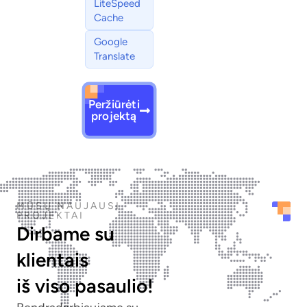
LiteSpeed
Cache
Google
Translate
Peržiūrėti
projektą
MŪSŲ NAUJAUSI
PROJEKTAI
Dirbame su
klientais
iš viso pasaulio!