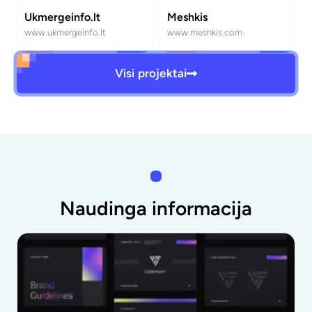
Ukmergeinfo.lt
Meshkis
www.ukmergeinfo.lt
www.meshkis.com
Visi projektai
Naudinga informacija