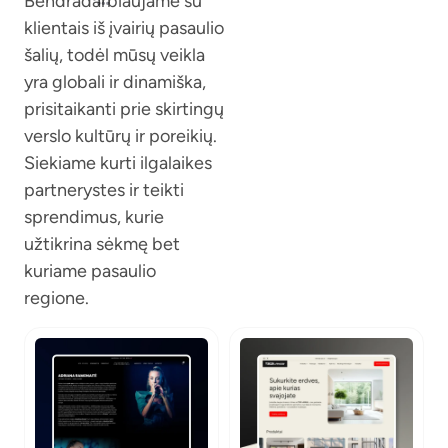
Bendradarbiaujame su
klientais iš įvairių pasaulio
šalių, todėl mūsų veikla
yra globali ir dinamiška,
prisitaikanti prie skirtingų
verslo kultūrų ir poreikių.
Siekiame kurti ilgalaikes
partnerystes ir teikti
sprendimus, kurie
užtikrina sėkmę bet
kuriame pasaulio
regione.