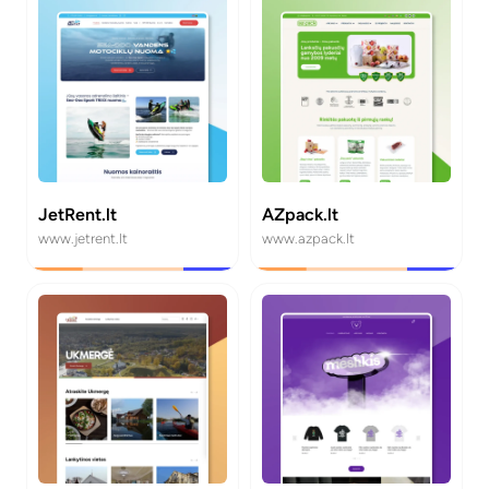
JetRent.lt
AZpack.lt
www.jetrent.lt
www.azpack.lt