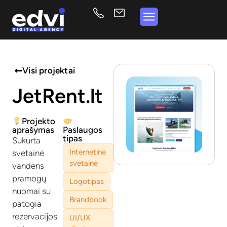
Visi projektai
JetRent.lt
Projekto
aprašymas
Paslaugos
tipas
Sukurta
Internetinė
svetainė
svetainė
vandens
pramogų
Logotipas
nuomai su
Brandbook
patogia
rezervacijos
UI/UX