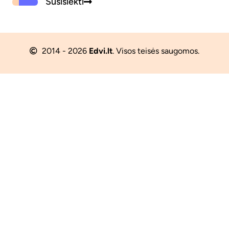
Susisiekti
2014 - 2026
Edvi.lt
. Visos teisės saugomos.