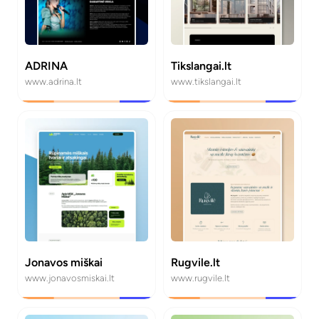
ADRINA
Tikslangai.lt
www.adrina.lt
www.tikslangai.lt
Jonavos miškai
Rugvile.lt
www.jonavosmiskai.lt
www.rugvile.lt